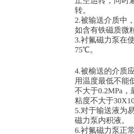
止空运转，同时
转。
2.被输送介质
如含有铁磁质微
3.衬氟磁力泵在
75℃。
4.被榆送的介质
用温度最低不能低
不大于0.2MPa，
粘度不大于30X1
5.对于输送液
磁力泵内积液。
6.衬氟磁力泵正