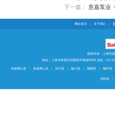
下一篇：
意嘉泵业
网站首页
|
关于我们
|
版权所有：上海意
地址：上海市奉贤区四团镇平海路898号 总机：021-62840883 传
单级离心泵
|
多级离心泵
|
排污泵
|
磁力泵
|
隔膜泵
|
螺杆泵
消防泵