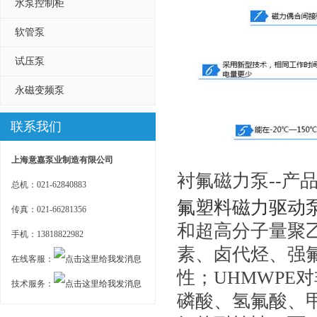
水泵控制柜
软管泵
试压泵
永磁变频泵
联系我们
上海意嘉泵业制造有限公司
衬氟磁力泵--产品
总机：021-62840883
氟塑料磁力驱动
传真：021-66281356
和超高分子量聚乙
手机：13818822982
素、卤代烃、强
在线客服：
性；UHMWPE
技术服务：
磷酸、氢氟酸、