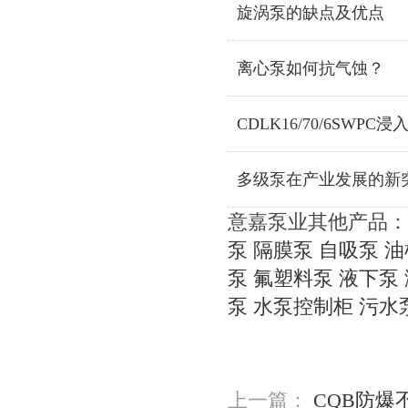
旋涡泵的缺点及优点
离心泵如何抗气蚀？
CDLK16/70/6SWP
多级泵在产业发展的新
意嘉泵业其他产品：
泵
隔膜泵
自吸泵
油
泵
氟塑料泵
液下泵
泵
水泵控制柜
污水
上一篇：
CQB防