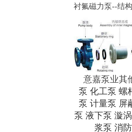
衬氟磁力泵--结
意嘉泵业其
泵
化工泵
螺
泵
计量泵
屏
泵
液下泵
漩涡
浆泵
消