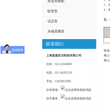
2、
水泵控制柜
3、
4、
软管泵
五、
试压泵
永磁变频泵
联系我们
管道
上海意嘉泵业制造有限公司
离心
离心
总机：021-62840883
传真：021-66281356
手机：13818822982
在线客服：
技术服务：