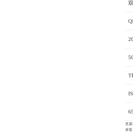
Q
2
5
T
I
6
意嘉
井泵