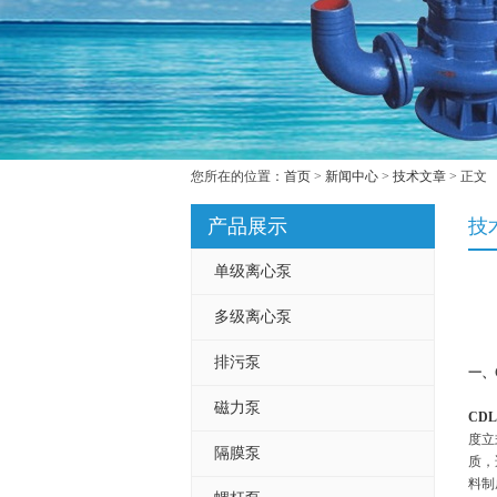
您所在的位置：
首页
>
新闻中心
>
技术文章
> 正文
产品展示
技
单级离心泵
多级离心泵
排污泵
一、
磁力泵
CDL
度立
隔膜泵
质，
料制