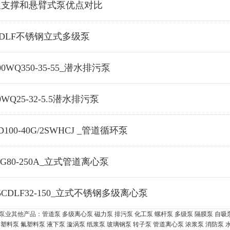
双支撑和悬臂式泵优点对比
DLF不锈钢立式多级泵
00WQ350-35-55_潜水排污泵
0WQ25-32-5.5潜水排污泵
D100-40G/2SWHCJ _管道循环泵
SG80-250A_立式管道离心泵
5CDLF32-150_立式不锈钢多级离心泵
泵业其他产品：
管道泵
多级离心泵
磁力泵
排污泵
化工泵
螺杆泵
多级泵
隔膜泵
自吸
塑料泵
氟塑料泵
液下泵
漩涡泵
纸浆泵
玻璃钢泵
转子泵
管道离心泵
浓浆泵
消防泵