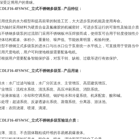
深受泛博用户的青睐。
DLF16-4FSWSC_立式
不锈钢多级泵
--产品特征：
采用优良的水力模型和提高前辈的制造工艺，大大进步泵的机能及使用寿命。
因为轴封采用材料为硬质合金及氟橡胶的机械密封，可进步泵运行的可靠性及输送介
该不锈钢多级泵的过流部门采用不锈钢板冲压焊接而成，使得泵可合用于轻度侵蚀性
整体结构紧凑、体积小、重量轻、噪声低、节能效果明显，检验利便。
轻型不锈钢立式多级泵的进水口与出水口位于泵座统一水平线上，可直接用于管路当
采用尺度电机，用户可利便地根据需要配备电机。
可根据用户需要配备智能保护器，对泵干转、缺相、过载等进行有效保护。
CDLF16-4FSWSC_立式不锈钢多级泵--产品用途：
供水：水厂过滤与输送，水厂分区送水、主管增压、高层建筑增压。
产业增压：流程水系统、清洗系统、高压冲刷系统、消防系统。
产业液体输送：冷却和空调系统、锅炉给水和冷凝系统、机床配套、酸和碱。
水处理：超滤系统、反渗透渗出系统、蒸馏系统、分离器、游泳池。
浇灌：农田浇灌、喷灌、滴灌。
CDLF16-4FSWSC_立式不锈钢多级泵输送介质：
淡薄、清洁、不含固体颗粒或纤维的非易燃易爆液体。