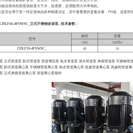
泵可以输送诸如矿泉水、软化水、纯水、清油和其它轻化工介质。
当输送液体的密度或粘度大于水，如需要，必需配用大功率电机。
泵是否合用于某一特定液体由多种因素决定，其中最重要的是氯含量、PH值、温度和
CDLF16-4FSWSC_立式不锈钢多级泵--技术参数：
扬程
流量
型号
（m）
（m3/h）
CDLF16-4FSWSC_
46
16
泵
立式管道泵
卧式管道泵
管道增压泵
热水管道泵
清水管道泵
单相管道泵
不锈钢管
泵
卧式管道离心泵
不锈钢管道离心泵
热水管道离心泵
低速管道离心泵
高扬程管道离
泵
立式单级管道离心泵
管道离心泵报价