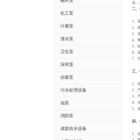
螺杆泵
点，
二、C
化工泵
1、
计量泵
2、
3、
潜水泵
4、
5、
卫生泵
6、
7、
深井泵
三、
自吸泵
1、
污水处理设备
2、
3、
4、
油泵
5、
消防泵
四、
成套给水设备
1、