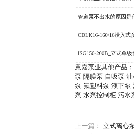
管道泵不出水的原因是
CDLK16-160/16浸
ISG150-200B_立式
意嘉泵业其他产品：
泵
隔膜泵
自吸泵
油
泵
氟塑料泵
液下泵
泵
水泵控制柜
污水
上一篇：
立式离心