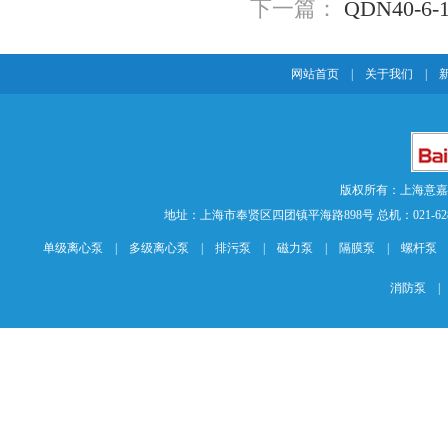
下一篇：
QDN40-
网站首页
|
关于我们
|
版权所有：上海意
地址：上海市奉贤区四团镇平海路898号 总机：021-62840883 传
单级离心泵
|
多级离心泵
|
排污泵
|
磁力泵
|
隔膜泵
|
螺杆泵
消防泵