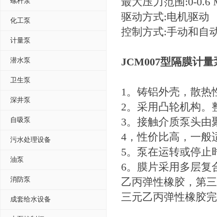
最大压力范围:0-0.6 
螺杆泵
驱动方式:电机驱动
化工泵
控制方式:手动和自动
计量泵
JCM007型隔膜计量
潜水泵
卫生泵
1。铸铝外壳，散热
深井泵
2。采用凸轮机构。
3。接触介质泵头由
自吸泵
4，性价比高，一般
污水处理设备
5。泵在运转或停止
油泵
6。膜片采用多层复
消防泵
乙丙弹性橡胶，第三层
三元乙丙弹性橡胶完
成套给水设备