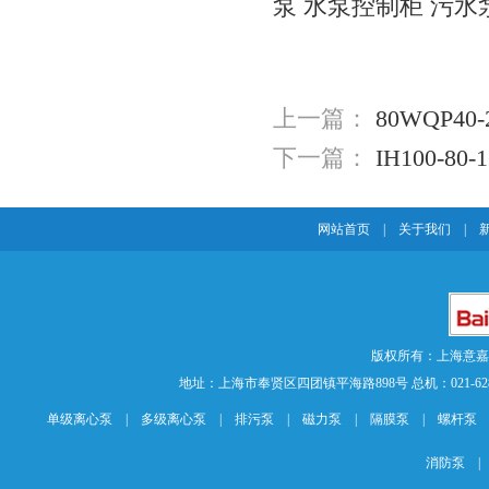
泵
水泵控制柜
污水
上一篇：
80WQP4
下一篇：
IH100-
网站首页
|
关于我们
|
版权所有：上海意
地址：上海市奉贤区四团镇平海路898号 总机：021-62840883 传
单级离心泵
|
多级离心泵
|
排污泵
|
磁力泵
|
隔膜泵
|
螺杆泵
消防泵