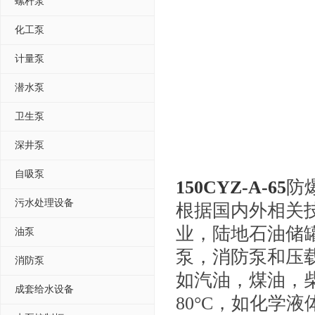
螺杆泵
化工泵
计量泵
潜水泵
卫生泵
深井泵
自吸泵
150CYZ-A-65
防
污水处理设备
根据国内外相关
业，陆地石油储
油泵
泵，消防泵和压
消防泵
如汽油，煤油，柴
成套给水设备
80°C，如化学