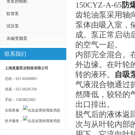
水泵控制柜
150CYZ-A-65
防
齿轮油泵采用轴
软管泵
泵体由吸入室，
试压泵
成。泵正常启动
永磁变频泵
的空气一起。
内部完全混合。
联系我们
外边缘。在叶轮
上海意嘉泵业制造有限公司
转的液环。
自吸
总机：021-62840883
气液混合物通过
传真：021-66281356
然降低，较轻的
手机：13818822982
出口排出。
在线客服：
脱气后的液体返
技术服务：
次与从叶轮内部
用下，它流向叶轮