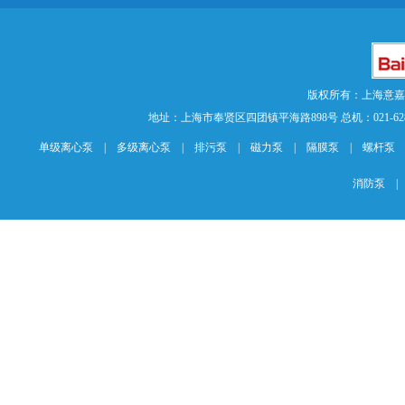
版权所有：上海意
地址：上海市奉贤区四团镇平海路898号 总机：021-62840883 传
单级离心泵
|
多级离心泵
|
排污泵
|
磁力泵
|
隔膜泵
|
螺杆泵
消防泵