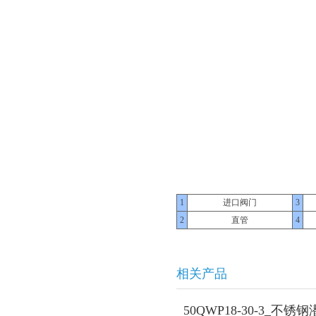
1
进口阀门
3
2
直管
4
相关产品
50QWP18-30-3_不