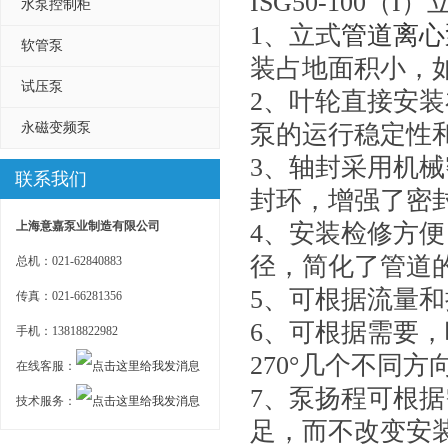
ISG50-100（I）
水泵控制柜
1、立式
管道离心
软管泵
装占地面积小，
试压泵
2、叶轮直接安
永磁变频泵
泵的运行稳定性
3、轴封采用机
联系我们
封环，增强了密
上海意嘉泵业制造有限公司
4、安装检修方
径，简化了管道
总机：021-62840883
5、可根据流量
传真：021-66281356
6、可根据需要，
手机：13818822982
270°几个不同
在线客服：
7、泵扬程可根
技术服务：
足，而不改变安