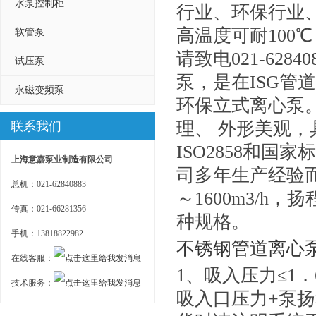
水泵控制柜
行业、环保行业
高温度可耐100
软管泵
请致电021-628
试压泵
泵，是在ISG
永磁变频泵
环保立式离心泵
理、 外形美观
联系我们
ISO2858和国家
上海意嘉泵业制造有限公司
司多年生产经验而
总机：021-62840883
～1600m3/h
传真：021-66281356
种规格。
手机：13818822982
不锈钢管道离心
在线客服：
1、吸入压力≤1．
技术服务：
吸入口压力+泵扬程