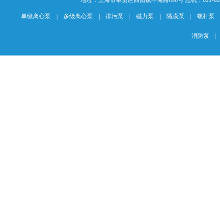
地址：上海市奉贤区四团镇平海路898号 总机：021-62840883 传
单级离心泵
|
多级离心泵
|
排污泵
|
磁力泵
|
隔膜泵
|
螺杆泵
消防泵