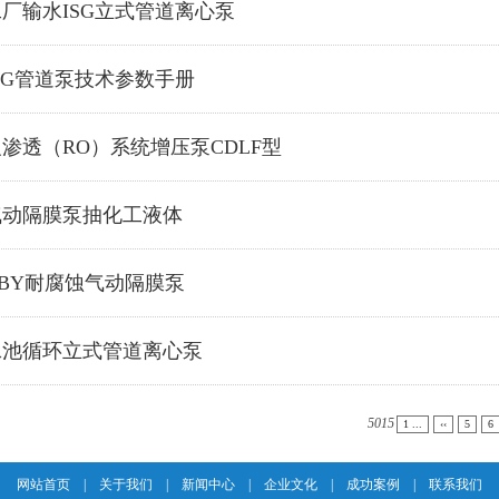
工厂输水ISG立式管道离心泵
SG管道泵技术参数手册
渗透（RO）系统增压泵CDLF型
气动隔膜泵抽化工液体
QBY耐腐蚀气动隔膜泵
泳池循环立式管道离心泵
5015
1 ...
‹‹
5
6
网站首页
|
关于我们
|
新闻中心
|
企业文化
|
成功案例
|
联系我们