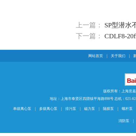
上一篇：
SP型潜水
下一篇：
CDLF8-
网站首页
|
关于我们
|
版权所有：上海意
地址：上海市奉贤区四团镇平海路898号 总机：021-62840883 传
单级离心泵
|
多级离心泵
|
排污泵
|
磁力泵
|
隔膜泵
|
螺杆泵
消防泵