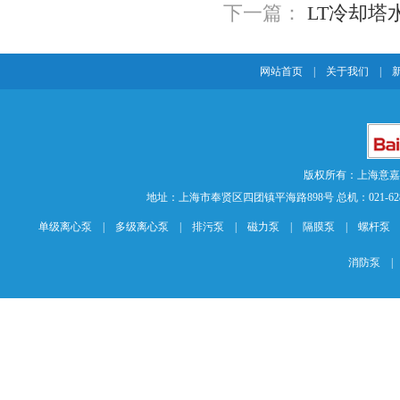
下一篇：
LT冷却塔
网站首页
|
关于我们
|
版权所有：上海意
地址：上海市奉贤区四团镇平海路898号 总机：021-62840883 传
单级离心泵
|
多级离心泵
|
排污泵
|
磁力泵
|
隔膜泵
|
螺杆泵
消防泵