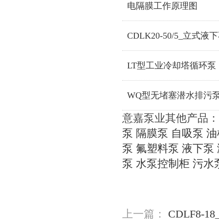
电隔膜工作原理图
CDLK20-50/5_立式
LT型工业冷却塔循环泵
WQ型无堵塞潜水排污
意嘉泵业其他产品：
泵
隔膜泵
自吸泵
油
泵
氟塑料泵
液下泵
泵
水泵控制柜
污水
上一篇：
CDLF8-