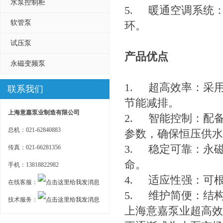
水泵控制柜
5.
暖通空调系统
软管泵
环。
试压泵
产品优点
永磁变频泵
1.
超高效率：采
联系我们
节能减排。
上海意嘉泵业制造有限公司
2.
智能控制：配
总机：021-62840883
参数，确保恒压供水
3.
稳定可靠：永
传真：021-66281356
命。
手机：13818822982
4.
适应性强：可
在线客服：
5.
维护简便：结
技术服务：
上海意嘉泵业超高效