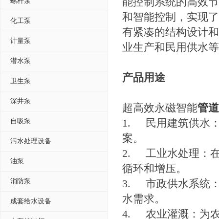
能控制系统的高效节
螺杆泵
和智能控制，实现了
化工泵
有紧凑的结构设计和
计量泵
业生产和民用供水等
潜水泵
产品用途
卫生泵
深井泵
超高效永磁智能
管道
1.
民用建筑供水
自吸泵
案。
污水处理设备
2.
工业水处理：
油泵
循环和增压。
消防泵
3.
市政供水系统
水需求。
成套给水设备
4.
农业灌溉：为