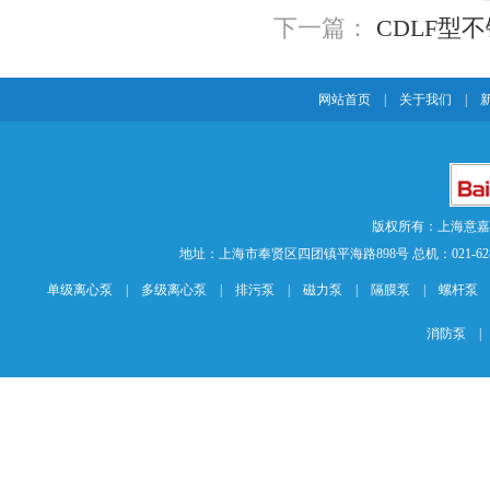
下一篇：
CDLF型
网站首页
|
关于我们
|
版权所有：上海意
地址：上海市奉贤区四团镇平海路898号 总机：021-62840883 传
单级离心泵
|
多级离心泵
|
排污泵
|
磁力泵
|
隔膜泵
|
螺杆泵
消防泵