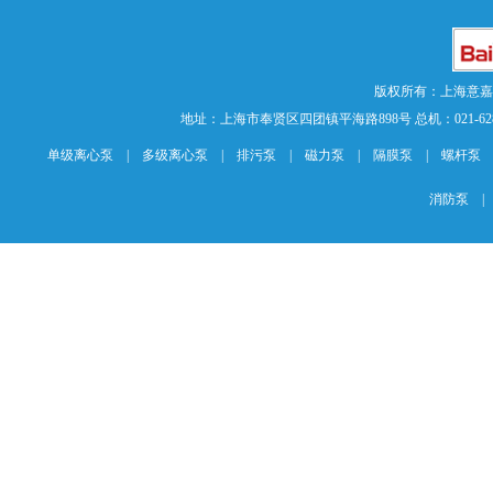
版权所有：上海意
地址：上海市奉贤区四团镇平海路898号 总机：021-62840883 传
单级离心泵
|
多级离心泵
|
排污泵
|
磁力泵
|
隔膜泵
|
螺杆泵
消防泵