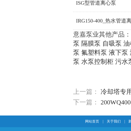
ISG型管道离心泵
IRG150-400_热水管
意嘉泵业其他产品：
泵
隔膜泵
自吸泵
油
泵
氟塑料泵
液下泵
泵
水泵控制柜
污水
上一篇：
冷却塔专用水
下一篇：
200WQ40
网站首页
|
关于我们
|