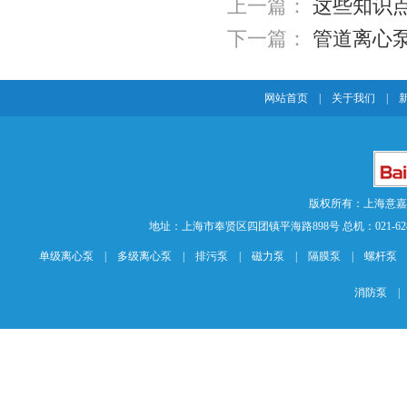
上一篇：
这些知识
下一篇：
管道离心
网站首页
|
关于我们
|
版权所有：上海意
地址：上海市奉贤区四团镇平海路898号 总机：021-62840883 传
单级离心泵
|
多级离心泵
|
排污泵
|
磁力泵
|
隔膜泵
|
螺杆泵
消防泵