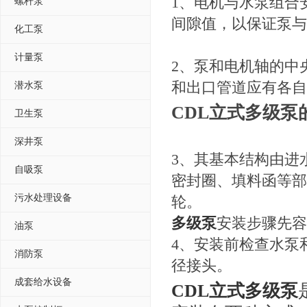
1、电机与水泵组合
螺杆泵
间隙值，以保证泵与
化工泵
计量泵
2、泵和电机轴的中
和出口管道应有各自
潜水泵
CDL立式多级泵
卫生泵
深井泵
3、其基本结构由进
自吸泵
密封圈、填料函等部
污水处理设备
轮。
多级泵
安装步骤先容
油泵
4、安装前检查水泵
消防泵
径接头。
成套给水设备
CDL立式多级泵