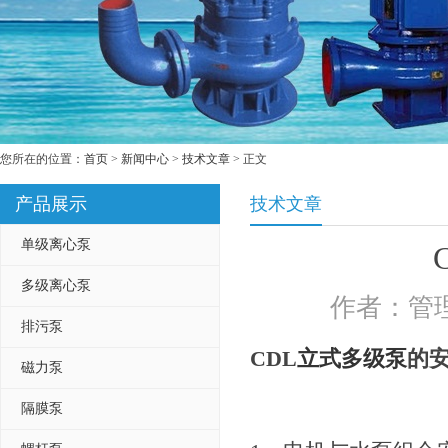
您所在的位置：
首页
>
新闻中心
>
技术文章
> 正文
产品展示
技术文章
单级离心泵
多级离心泵
作者：管理
排污泵
CDL
立式多级泵
的
磁力泵
隔膜泵