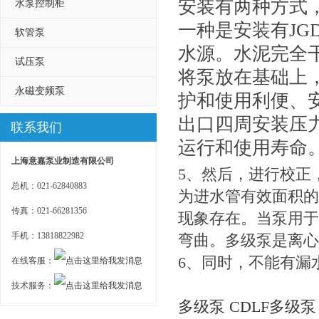
安装有两种方式
水泵控制柜
一种是安装有J
软管泵
水源。水泥完全
试压泵
将泵放在基础上，
永磁变频泵
护和使用利便、
出口四周安装压
联系我们
运行和使用寿命
上海意嘉泵业制造有限公司
5、然后，进行校正
总机：021-62840883
为进水管有效面积的
传真：021-66281356
现象存在。当泵用于
手机：13818822982
弯曲。多级泵是离心
6、同时，不能有漏
在线客服：
技术服务：
多级泵
CDLF多级泵