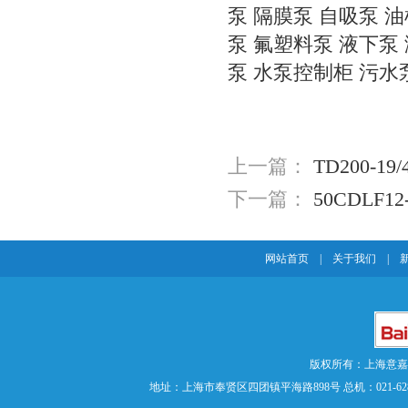
泵
隔膜泵
自吸泵
油
泵
氟塑料泵
液下泵
泵
水泵控制柜
污水
上一篇：
TD200-
下一篇：
50CDLF
网站首页
|
关于我们
|
版权所有：上海意
地址：上海市奉贤区四团镇平海路898号 总机：021-62840883 传