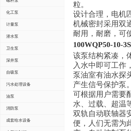
螺杆泵
粒。
设计合理，电机
化工泵
机械密封采用双
计量泵
耐用，耐磨，可使
潜水泵
100WQP50-10-3S
卫生泵
该泵结构紧凑，
深井泵
入水中即可工作
自吸泵
泵油室有油水探
产生信号保护泵
污水处理设备
可根据用户需要
油泵
水、过载、超温
消防泵
双轨自动联轴器
成套给水设备
便，人们无需为