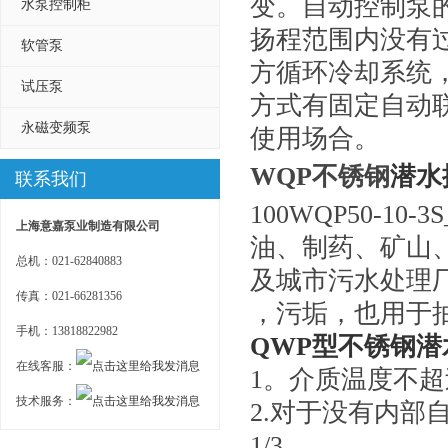
变。自动控制泵
水泵控制柜
扬程范围内没有
软管泵
方循环冷却系统
试压泵
方式有固定自动
永磁变频泵
使用场合。
WQP不锈钢
潜水
联系我们
100WQP50-
上海意嘉泵业制造有限公司
油、制药、矿山
总机：021-62840883
及城市污水处理
传真：021-66281356
，污垢，也用于
手机：13818822982
QWP型不锈钢潜
在线客服：
1。介质温度不超过
技术服务：
2.对于没有内
1/3。