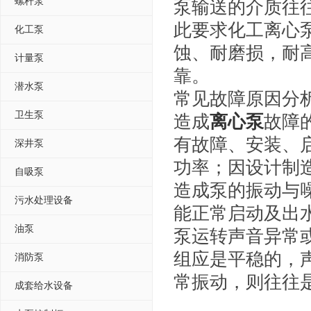
螺杆泵
泵输送的介质往
此要求化工离心
化工泵
蚀、耐磨损，耐
计量泵
靠。
潜水泵
常见故障原因分
卫生泵
造成
离心泵
故障
有故障、安装、
深井泵
功率；因设计制
自吸泵
造成泵的振动与
污水处理设备
能正常启动及出
油泵
泵运转声音异常
组应是平稳的，
消防泵
常振动，则往往
成套给水设备