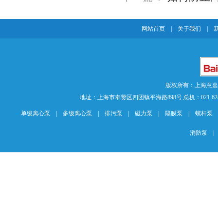
网站首页
|
关于我们
|
版权所有：上海意
地址：上海市奉贤区四团镇平海路898号 总机：021-62840883 传
单级离心泵
|
多级离心泵
|
排污泵
|
磁力泵
|
隔膜泵
|
螺杆泵
消防泵