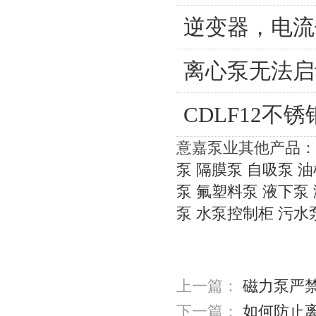
逆变器，电流
离心泵无法启
CDLF12不
意嘉泵业其他产品：
泵
隔膜泵
自吸泵
油
泵
氟塑料泵
液下泵
泵
水泵控制柜
污水
上一篇：
磁力泵严
下一篇：
如何防止