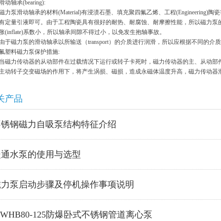
承(bearing):
泵滑动轴承的材料(Material)有浸渍石墨、填充聚四氟乙烯、工程(Engineering)陶
有定量引液即可。由于工程陶瓷具有很好的耐热、耐腐蚀、耐摩擦性能，所以磁力泵
胀(inflate)系数小，所以轴承间隙不得过小，以免发生抱轴事故。
磁力泵的滑动轴承以所输送（transport）的介质进行润滑，所以应根据不同的
塑料磁力泵保护措施:
力传动器的从动部件在过载情况下运行或转子卡死时，磁力传动器的主、从动部件
主动转子交变磁场的作用下，将产生涡损、磁损，造成永磁体温度升高，磁力传动器
关产品
不锈钢磁力自吸泵结构特征介绍
暖通水泵的使用与选型
磁力泵启动步骤及停机操作事项说明
SWHB80-125防爆卧式不锈钢管道离心泵