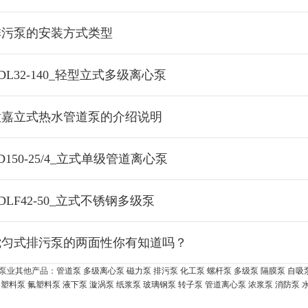
排污泵的安装方式类型
DL32-140_轻型立式多级离心泵
意嘉立式热水管道泵的介绍说明
D150-25/4_立式单级管道离心泵
DLF42-50_立式不锈钢多级泵
搅匀式排污泵的两面性你有知道吗？
泵业其他产品：
管道泵
多级离心泵
磁力泵
排污泵
化工泵
螺杆泵
多级泵
隔膜泵
自吸
塑料泵
氟塑料泵
液下泵
漩涡泵
纸浆泵
玻璃钢泵
转子泵
管道离心泵
浓浆泵
消防泵