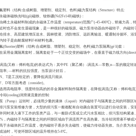
料（结构:合成树脂、增塑剂、稳定剂、色料)
磁力泵
结构（Structure）特点:
体磁铁(钐钴(gǔ)磁铁、钕铁硼(Nd2Fe14B)磁铁)：
土永磁材料制成的永磁体工作温度（temperature)范围广(-45-400℃)，矫顽
近时也不会发生退磁现象，是一种很好的磁场源。磁力泵传动器由外磁转子、内磁转
给排水、高层建筑增压送水、园林喷灌、消防增压、远距离输送、暖通制冷循环、浴室等冷暖
内转子是由耐腐材料F46材料包裹。
fluorine)塑料（结构:合成树脂、增塑剂、稳定剂、色料)磁力泵隔离(gé lí)套：
用金属隔离套时，隔离套处于一个正弦交变的磁场中，在垂直于磁力线方向(direction)的截
(又称：傅科电流)的表达式为：其中PE（聚乙烯）-涡流;K—常数;n—泵的额定转速;T
阻率; —材料的抗拉强度。当泵设计好后，
T是工况给定的，要降低涡流只能从
D等方面考虑（consider)。
高电阻率、强度特别高的的非金属材料制作隔离套，在降低涡流(又称：傅科电流)方面效
(cooling)润滑液流量的控制:
Pump）运转时，必须用少量的液体（Liquid）对内磁转子与隔离套之间的环隙区域和滑动（
排污泵安装维修方便，大型的排污泵一般都配有自动藕合装置可以进行自动安装，安
并同时潜入液下工作的泵类产品，与一般卧式泵或立式污水泵相比，排污泵结构紧凑
-3%，内磁转子与隔离套之间的环隙区域由于涡流而产生高热量。当冷却润滑液不够
高于永磁体的工作温度，使内磁转子逐步失去磁性，使磁力传动器失效。当介质为水或水
或油时，可使环隙区域的温升维持在5-8℃。