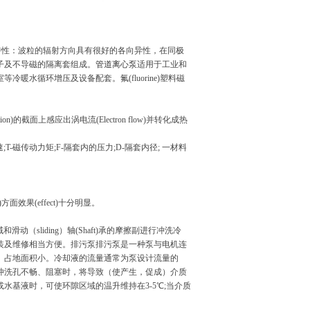
力高，特性：波粒的辐射方向具有很好的各向异性，在同极
子及不导磁的隔离套组成。
管道离心泵
适用于工业和
水循环增压及设备配套。氟(fluorine)塑料磁
面上感应出涡电流(Electron flow)并转化成热
-磁传动力矩;F-隔套内的压力;D-隔套内径; 一材料
果(effect)十分明显。
sliding）轴(Shaft)承的摩擦副进行冲洗冷
装及维修相当方便。排污泵排污泵是一种泵与电机连
、占地面积小。冷却液的流量通常为泵设计流量的
或冲洗孔不畅、阻塞时，将导致（使产生，促成）介质
基液时，可使环隙区域的温升维持在3-5℃;当介质