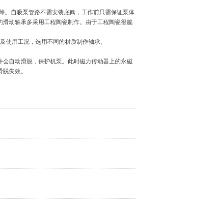
瓷等。
自吸泵
管路不需安装底阀，工作前只需保证泵体
的滑动轴承多采用工程陶瓷制作。由于工程陶瓷很脆
介质及使用工况，选用不同的材质制作轴承。
会自动滑脱，保护机泵。此时磁力传动器上的永磁
滑脱失效。