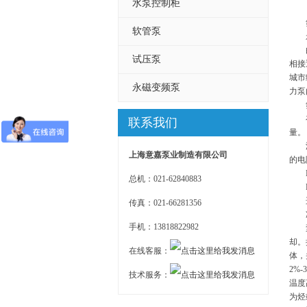
水泵控制柜
氟塑
软管泵
永磁
由稀
试压泵
相接
城市
永磁变频泵
力泵
氟(
在采
联系我们
量。
涡流
上海意嘉泵业制造有限公司
的电
N、
总机：021-62840883
F、
选用
传真：021-66281356
冷却
手机：13818822982
泵（
却。
在线客服：
体，
2%
技术服务：
温度
为烃