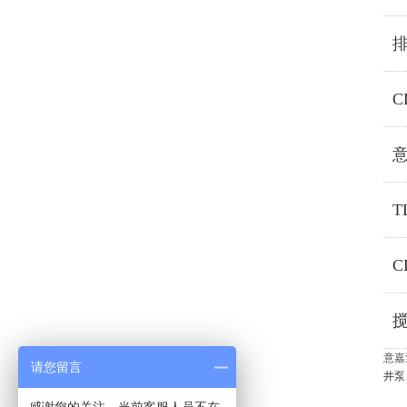
C
T
C
意嘉
请您留言
井泵