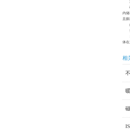
滑动轴
磁力
内储
且膨
由于
氟
当磁
体在
相
I